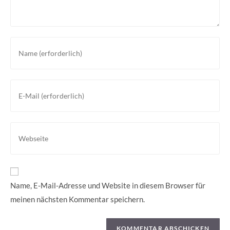
Gib
deinen
Namen
oder
Gib
Benutzernamen
deine
zum
E-
Kommentieren
Mail-
Gib
ein
Adresse
deine
zum
Website-
Kommentieren
URL
ein
ein
Name, E-Mail-Adresse und Website in diesem Browser für
(optional)
meinen nächsten Kommentar speichern.