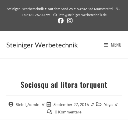
Zum
Steiniger - Werbetechnik ✦ Auf dem Sand 25 ✦ 53902 Bad Münstereifel
Inhalt
+49 162 767 44 99
­info@steiniger-werbetechnik.de
springen
Steiniger Werbetechnik
MENÜ
Sociosqu ad litora torquent
Beitrags-
Beitrag
Beitrags-
Steini_Admin
September 27, 2016
Yoga
Autor:
veröffentlicht:
Kategorie:
Beitrags-
0 Kommentare
Kommentare: